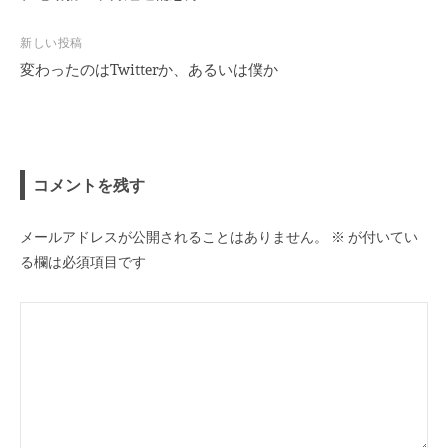
ナ
ビ
新しい投稿
変わったのはTwitterか、あるいは僕か
ゲ
ー
シ
ョ
ン
コメントを残す
メールアドレスが公開されることはありません。
※
が付いてい
る欄は必須項目です