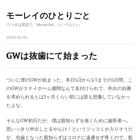
モーレイのひとりごと
コ
ウツボは英語で「Moray Eel」というらしい
ン
テ
2020-05-02
ン
ツ
GWは抜歯にて始まった
へ
ス
キ
ついに僕のGWが始まった。本日5/2から5/7までの5日間。こ
ッ
のGWがステイホーム週間なんて名付けられて、外出の自粛
プ
を求められるとは3ヶ月くらい前には誰も想像していなかっ
たよな。
そんなGW初日だが、僕は親知らずを抜くために歯医者へ。
思いっきり外出しとるやんけ！というツッコミが入りそうだ
が、虫歯となった親知らずはコロナに遠慮せず疼くので、処