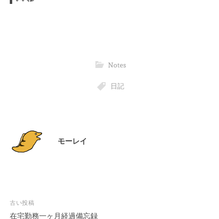
Notes
日記
モーレイ
投
古い投稿
稿
在宅勤務一ヶ月経過備忘録