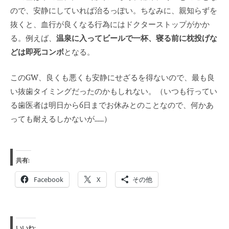
ので、安静にしていれば治るっぽい。ちなみに、親知らずを
抜くと、血行が良くなる行為にはドクターストップがかか
る。例えば、
温泉に入ってビールで一杯、寝る前に枕投げな
どは即死コンボ
となる。
このGW、良くも悪くも安静にせざるを得ないので、最も良
い抜歯タイミングだったのかもしれない。（いつも行ってい
る歯医者は明日から6日までお休みとのことなので、何かあ
っても耐えるしかないが……）
共有:
Facebook
X
その他
いいね: