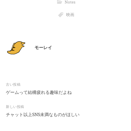
Notes
映画
モーレイ
投
古い投稿
稿
ゲームって結構疲れる趣味だよね
ナ
ビ
新しい投稿
チャット以上SNS未満なものがほしい
ゲ
ー
シ