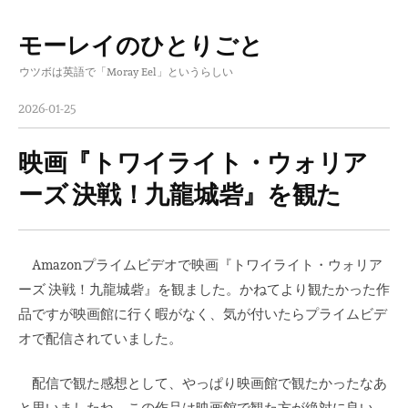
モーレイのひとりごと
コ
ウツボは英語で「Moray Eel」というらしい
ン
テ
2026-01-25
ン
ツ
映画『トワイライト・ウォリア
へ
ーズ 決戦！九龍城砦』を観た
ス
キ
ッ
Amazonプライムビデオで映画『トワイライト・ウォリア
プ
ーズ 決戦！九龍城砦』を観ました。かねてより観たかった作
品ですが映画館に行く暇がなく、気が付いたらプライムビデ
オで配信されていました。
配信で観た感想として、やっぱり映画館で観たかったなあ
と思いましたね。この作品は映画館で観た方が絶対に良い。