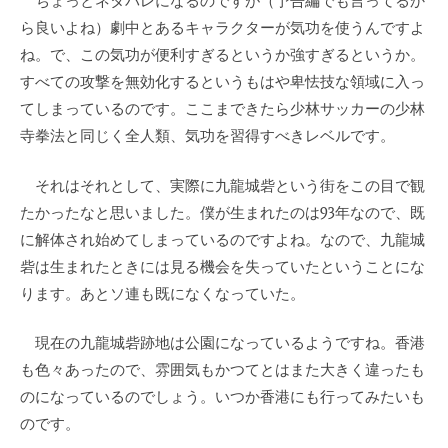
ちょっとネタバレになるのですが（予告編でも言ってるか
ら良いよね）劇中とあるキャラクターが気功を使うんですよ
ね。で、この気功が便利すぎるというか強すぎるというか。
すべての攻撃を無効化するというもはや卑怯技な領域に入っ
てしまっているのです。ここまできたら少林サッカーの少林
寺拳法と同じく全人類、気功を習得すべきレベルです。
それはそれとして、実際に九龍城砦という街をこの目で観
たかったなと思いました。僕が生まれたのは93年なので、既
に解体され始めてしまっているのですよね。なので、九龍城
砦は生まれたときには見る機会を失っていたということにな
ります。あとソ連も既になくなっていた。
現在の九龍城砦跡地は公園になっているようですね。香港
も色々あったので、雰囲気もかつてとはまた大きく違ったも
のになっているのでしょう。いつか香港にも行ってみたいも
のです。