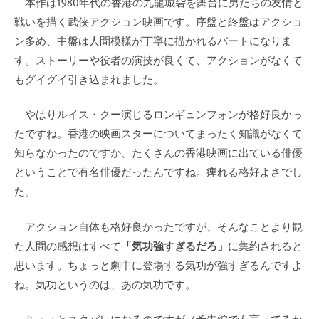
本作は1980年代の香港の九龍城砦を舞台に男たちの友情と
戦いを描く武侠アクション映画です。序盤と終盤はアクショ
ン多め、中盤は人間模様が丁寧に描かれるパートになりま
す。ストーリーや役者の演技が良くて、アクションがなくて
もグイグイ引き込まれました。
やはりルイス・クー演じるロンギュンフォンが格好良かっ
たですね。香港の映画スターについてまったく知識がなくて
知らなかったのですか、たくさんの香港映画に出ている俳優
ということで有名俳優だったんですね。痺れる格好よさでし
た。
アクション自体も格好良かったですが、そんなことより観
た人間の感想はすべて
「気功強すぎるだろ」
に集約されると
思います。ちょっと劇中に登場する気功が強すぎるんですよ
ね。気功というのは、あの気功です。