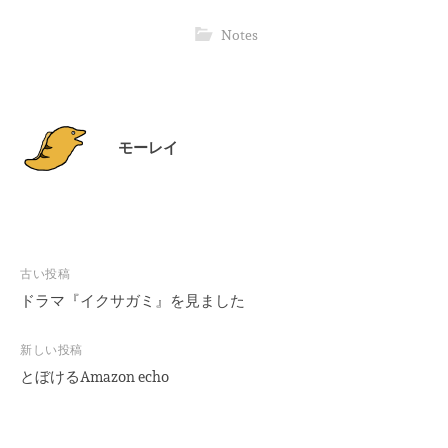
Notes
モーレイ
投
古い投稿
稿
ドラマ『イクサガミ』を見ました
ナ
ビ
新しい投稿
とぼけるAmazon echo
ゲ
ー
シ