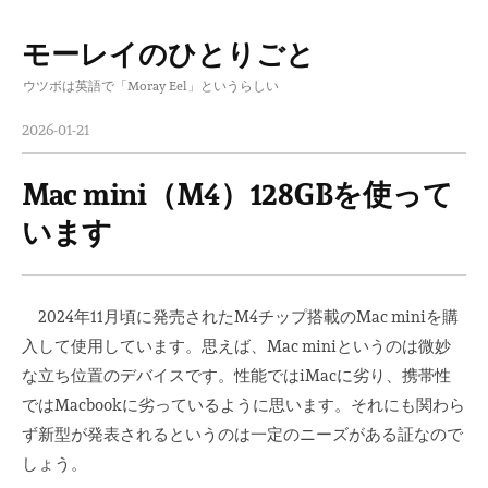
モーレイのひとりごと
コ
ウツボは英語で「Moray Eel」というらしい
ン
テ
2026-01-21
ン
ツ
Mac mini（M4）128GBを使って
へ
います
ス
キ
ッ
2024年11月頃に発売されたM4チップ搭載のMac miniを購
プ
入して使用しています。思えば、Mac miniというのは微妙
な立ち位置のデバイスです。性能ではiMacに劣り、携帯性
ではMacbookに劣っているように思います。それにも関わら
ず新型が発表されるというのは一定のニーズがある証なので
しょう。