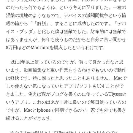
のだったら何でもよくね、という考えに至りました。一種の
涅槃の境地のようなもので、デバイスの派閥間抗争という輪
廻の輪から「「解脱」」することに成功したのです。「デバ
イス・ブッダ」と化した僕は無敵でした。財布的には無敵で
はありませんが、何年も使うものだからと自分に言い聞かせ
8万円ほどのMac miniを購入したというわけです。
既に1年以上使っているのですが、買って良かったなと思
います。動画編集など重い作業をするわけでもないので動作
は軽快です。特に困ったと思ったこともありません。 Macで
しか使えない気になっていたアプリ/ソフトも試すことがで
きました。例えば僕がブログを書くのに使っているUlyssesと
いうアプリ。これの出来が非常に良いので毎日使っているの
ですが、Macとiphoneで同期できるので、家でも外でも書き
続けることができます。
次なるApple製品としてiPadが欲しいなあと思うのです