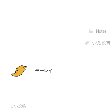
Notes
小説
,
読書
モーレイ
投
古い投稿