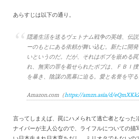
あらすじは以下の通り。
隠遁生活を送るヴェトナム戦争の英雄、伝説
ーのもとにある依頼が舞い込む。新たに開発
いというのだ。だが、それはボブを嵌める罠
れ、無実の罪を着せられたボブは、ＦＢＩ捜
を暴き、陰謀の黒幕に迫る。愛と名誉を守る
Amazon.com（
https://amzn.asia/d/eQmXKk
言ってしまえば、罠にハメられて逃亡者となった
ナイパーが主人公なので、ライフルについての描
い日本生まれ日本育ちだし、ミリオタでもないの