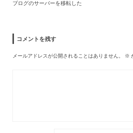
ブログのサーバーを移転した
稿
ナ
ビ
ゲ
コメントを残す
ー
シ
メールアドレスが公開されることはありません。
※
ョ
ン