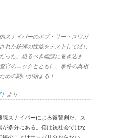
的スナイパーのボブ・リー・スワガ
された銃弾の性能をテストしてほし
だった。恐るべき陰謀に巻き込ま
査官のニックとともに、事件の真相
ための闘いが始まる！
Z
）より
凄腕スナイパーによる復讐劇だ。ス
写が多分にある。僕は銃社会ではな
で銃のことはサッパリ分からない