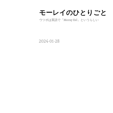
モーレイのひとりごと
コ
ウツボは英語で「Moray Eel」というらしい
ン
テ
2024-01-28
ン
ツ
へ
ス
キ
ッ
プ