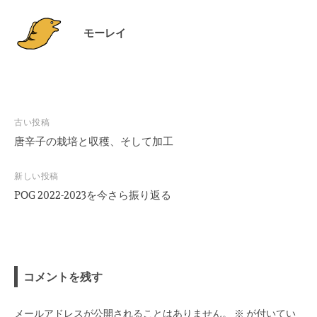
モーレイ
投
古い投稿
稿
唐辛子の栽培と収穫、そして加工
ナ
ビ
新しい投稿
POG 2022-2023を今さら振り返る
ゲ
ー
シ
ョ
ン
コメントを残す
メールアドレスが公開されることはありません。
※
が付いてい