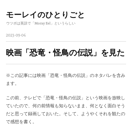
モーレイのひとりごと
コ
ウツボは英語で「Moray Eel」というらしい
ン
テ
2023-09-04
ン
ツ
映画「恐竜・怪鳥の伝説」を見た
へ
ス
キ
※この記事には映画「恐竜・怪鳥の伝説」のネタバレを含み
ッ
ます。
プ
この前、テレビで「恐竜・怪鳥の伝説」という映画を放映し
ていたので、何の前情報も知らないまま、何となく面白そう
だと思って録画しておいた。そして、ようやくそれを観たの
で感想を書く。