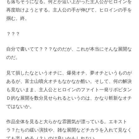
も落ちそうになる。何とか這い上がった主人公がヒロインを
再度助けようとする。主人公の手が伸びて、ヒロインの手を
掴む。終。
？？？
自分で書いてて？？？なのだが、これが本当にそんな展開な
のだ。
見て損したなというオチに、爆発オチ、夢オチというものが
あるが、富士山噴火オチもなかなか酷い。そして、何の解決
も見ないまま、主人公とヒロインのファイト一発リポビタン
Ｄ的な展開を数分見せられるというのは、かなり斬新なオチ
ではないか。
作品全体を見ると大らかな雰囲気が漂っている。エキスト
ラ？たちの緩い演技や、雑な展開などチカラを入れて見なく
ても楽しめる（？）のは良いかもしれない。