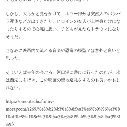
しかし、大らかと見せかけて、ホラー部分は突然人のバラバ
ラ死体などが出てきたり、ヒロインの友人が上半身だけにな
ったりするので心臓に悪い。子どもが見たらトラウマになり
そうだ。
ちなみに映画内で流れる音楽や恐竜の模型？は意外と良いと
思った。
そういえば去年の今ごろ、河口湖に遊びに行ったのだが、次
は西湖にも行き、この映画の聖地巡礼をするのも良いかもし
れない。
https://omoutsubo.funny-
moray.com/1269/%e6%b2%b3%e5%8f%a3%e6%b9%96%e3%8
1%ab%e8%a1%8c%e3%81%a3%e3%81%a6%e3%81%8d%e3%81
%9f/