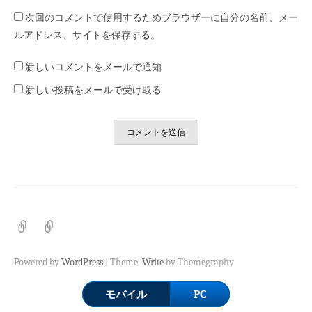
次回のコメントで使用するためブラウザーに自分の名前、メー
ルアドレス、サイトを保存する。
新しいコメントをメールで通知
新しい投稿をメールで受け取る
ホ
プ
ー
ラ
ム
イ
|
Powered by
WordPress
Theme:
Write
by Themegraphy
バ
シ
モバイル
PC
ー