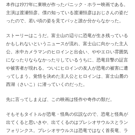
本作は1977年に東映が作ったパニック・ホラー映画である。
主演は渡瀬恒彦。僕の知っている渡瀬恒彦はおじさんの姿だ
ったので、若い頃の姿を見てパッと誰か分からなかった。
ストーリーはこうだ。富士山の辺りに恐竜が生き残っている
かもしれないというニュースが流れ、富士山に向かった主人
公。水中カメラマンのヒロインと出会い、ややエロい雰囲気
になったりならなかったりしているうちに、恐竜目撃の証言
や被害者が現れる。ついにヒロインの友人が恐竜の被害に遭
ってしまう。覚悟を決めた主人公とヒロインは、富士山麓の
西湖（さいこ）に潜っていくのだった。
先に言ってしまえば、この映画は怪作や奇作の類だ。
そもそもタイトルが恐竜・怪鳥の伝説なので、恐竜と怪鳥が
出てくると思いきや、出てくるのはプレシオサウルスとラン
フォリンクス。プレシオサウルスは恐竜ではなく首長竜、ラ