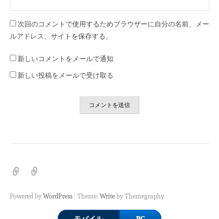
次回のコメントで使用するためブラウザーに自分の名前、メー
ルアドレス、サイトを保存する。
新しいコメントをメールで通知
新しい投稿をメールで受け取る
ホ
プ
ー
ラ
ム
イ
|
Powered by
WordPress
Theme:
Write
by Themegraphy
バ
シ
モバイル
PC