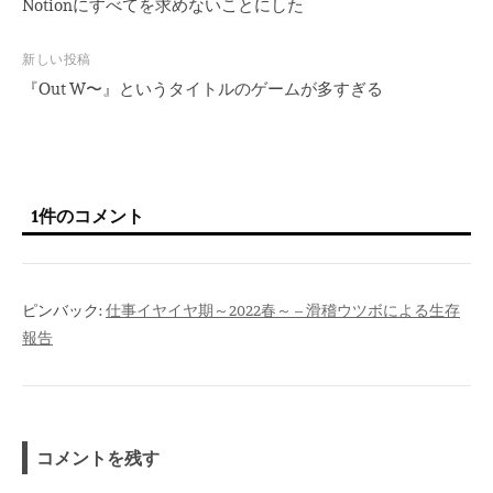
稿
Notionにすべてを求めないことにした
ナ
ビ
新しい投稿
『Out W〜』というタイトルのゲームが多すぎる
ゲ
ー
シ
ョ
ン
1件のコメント
ピンバック:
仕事イヤイヤ期～2022春～ – 滑稽ウツボによる生存
報告
コメントを残す