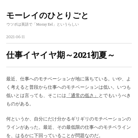
モーレイのひとりごと
コ
ウツボは英語で「Moray Eel」というらしい
ン
テ
2021-06-11
ン
ツ
仕事イヤイヤ期～2021初夏～
へ
ス
キ
最近、仕事へのモチベーションが地に落ちている。いや、よ
ッ
く考えると普段から仕事へのモチベーションは低い。いつも
プ
低いとは言っても、そこには
「通常の低さ」
とでもいうべき
ものがある。
何というか、自分にだけ分かるギリギリのモチベーションの
ラインがあった。最近、その最低限の仕事へのモチベライン
を、はるかに下回っていることが問題なのだ。