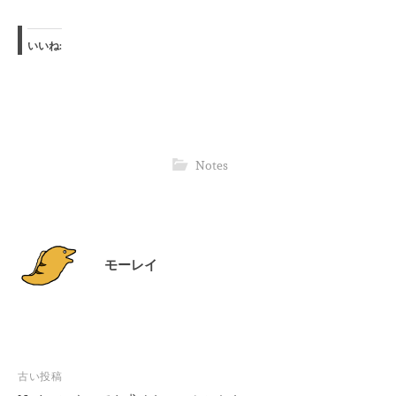
いいね:
Notes
モーレイ
投
古い投稿