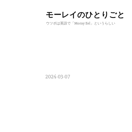
モーレイのひとりごと
コ
ウツボは英語で「Moray Eel」というらしい
ン
テ
ン
ツ
へ
2024-03-07
ス
キ
ッ
プ